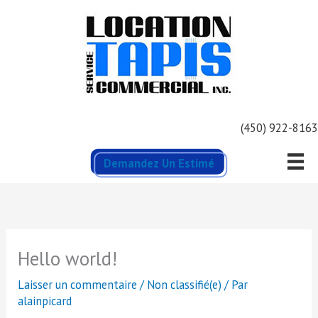
Aller
au
contenu
(450) 922-8163
Demandez Un Estimé
Hello world!
Laisser un commentaire
/
Non classifié(e)
/ Par
alainpicard