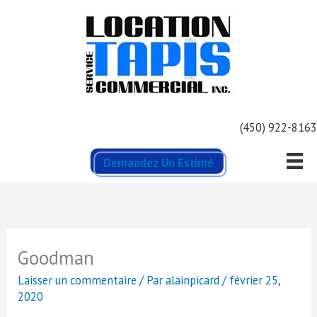
Aller
au
contenu
(450) 922-8163
Demandez Un Estimé
Goodman
Laisser un commentaire
/ Par
alainpicard
/
février 25,
2020