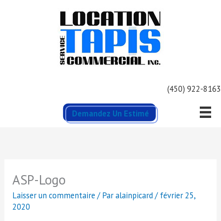
Aller
au
contenu
(450) 922-8163
Demandez Un Estimé
ASP-Logo
Laisser un commentaire
/ Par
alainpicard
/
février 25,
2020