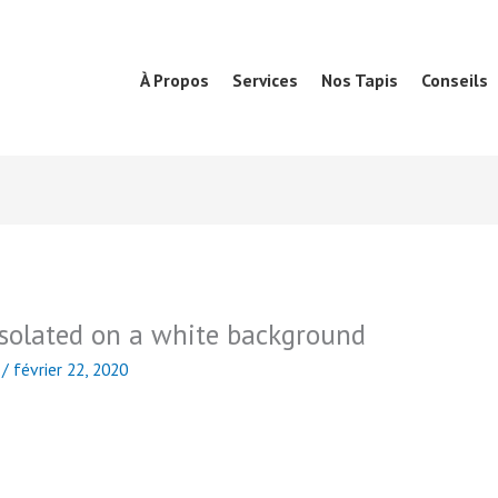
À Propos
Services
Nos Tapis
Conseils
solated on a white background
d
/
février 22, 2020