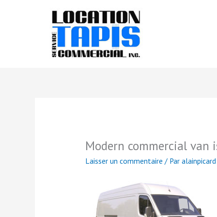
Aller
au
contenu
Modern commercial van i
Laisser un commentaire
/ Par
alainpicar