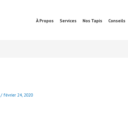
À Propos
Services
Nos Tapis
Conseils
d
/
février 24, 2020