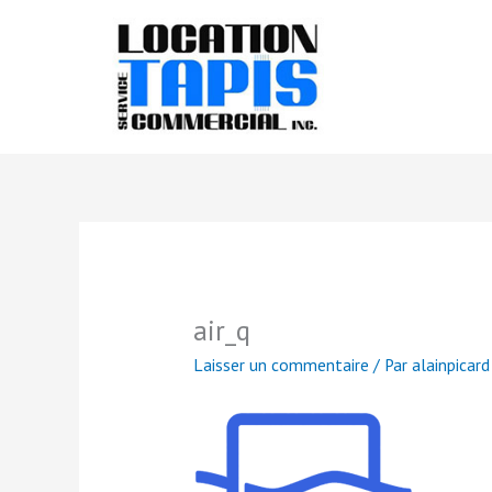
Aller
au
contenu
air_q
Laisser un commentaire
/ Par
alainpicar