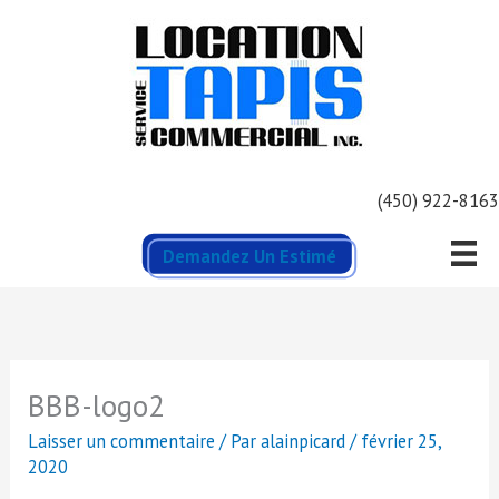
Aller
au
contenu
(450) 922-8163
Demandez Un Estimé
BBB-logo2
Laisser un commentaire
/ Par
alainpicard
/
février 25,
2020