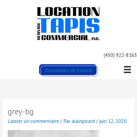
Aller
au
contenu
(450) 922-8163
Demandez Un Estimé
grey-bg
Laisser un commentaire
/ Par
alainpicard
/
juin 12, 2020