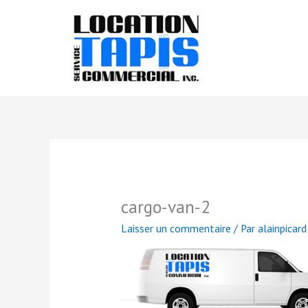
Aller
au
contenu
cargo-van-2
Laisser un commentaire
/ Par
alainpicar