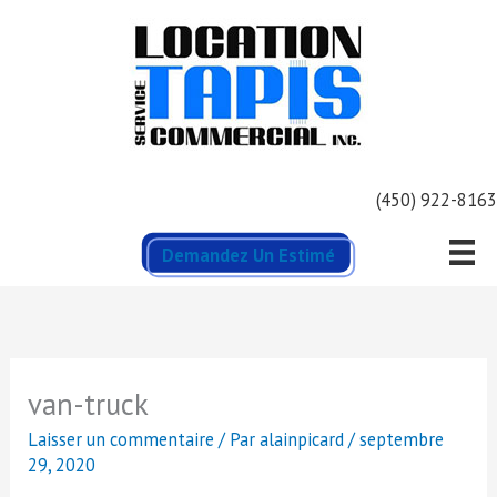
Aller
au
contenu
(450) 922-8163
Demandez Un Estimé
van-truck
Laisser un commentaire
/ Par
alainpicard
/
septembre
29, 2020