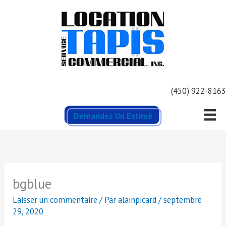
Aller
au
contenu
(450) 922-8163
Demandez Un Estimé
bgblue
Laisser un commentaire
/ Par
alainpicard
/
septembre
29, 2020