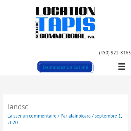
Aller
au
contenu
(450) 922-8163
Demandez Un Estimé
landsc
Laisser un commentaire
/ Par
alainpicard
/
septembre 1,
2020